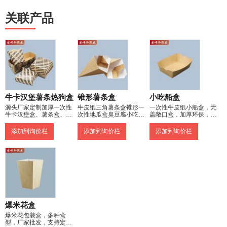
关联产品
牛卡汉堡薯条热狗盒
锥形薯条盒
小吃船盒
源头厂家定制加厚一次性
牛皮纸三角薯条盒锥形一
一次性牛皮纸小船盒，无
牛卡汉堡盒、薯条盒、热
次性地瓜盒臭豆腐小吃纸
盖敞口盒，加厚环保，防
狗船盒，免费设计LOGO。
盒可定制
水防油。可用于包装各类
菜肴及油炸食品、炸鸡、
添加到询价栏
添加到询价栏
添加到询价栏
烧烤、蛋糕、西点等烘焙
食品。
爆米花盒
爆米花包装盒，多种盒
型，厂家批发，支持定