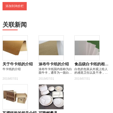
制，多年的经验，满足每
一位买家的需求。
添加到询价栏
关联新闻
关于牛卡纸的介绍
涂布牛卡纸的介绍
食品级白卡纸的相关介绍
牛卡纸的介绍
涂布牛卡纸国内俗称为白
白色的包装从外观上给人
面牛卡，通常为一面白，
的感觉卫生以及干净，看
一面天然棕色的纸张。具
上去很白、很亮的包装纸
2019/07/31
2019/07/31
2019/07/31
有高抗爆高抗撕裂及抗损
很可能是非食品级的纸，
特质，能取代瓦楞纸板包
这个要尤为注意了。
装，效果出众。
瓦楞纸板的相关介绍
可降解餐具