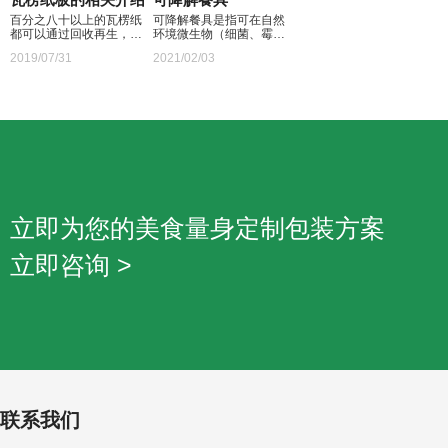
百分之八十以上的瓦楞纸
可降解餐具是指可在自然
都可以通过回收再生，瓦
环境微生物（细菌、霉
楞纸也可用作食品或者数
菌、藻类）和酶作用下，
2019/07/31
2021/02/03
码产品的包装，使用的范
发生生物化学反应，引起
围较广，也比较环保。
外观霉变到内在质量变
化，最终形成二氧化碳和
水的餐具。
立即为您的美食量身定制包装方案
立即咨询 >
联系我们